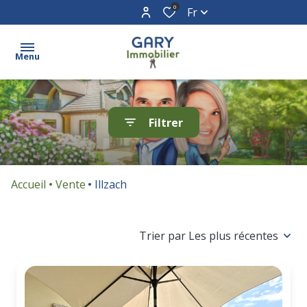
0
Fr
Menu
Acheter
Filtrer
Vendre
Biens
Accueil
Vente
Illzach
vendus
Estimation
Trier par Les plus récentes
Contact