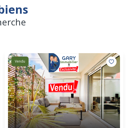
biens
herche
Vendu