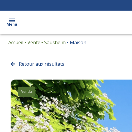
Menu
Accueil
Vente
Sausheim
Maison
Acheter
Vendre
Retour aux résultats
Biens
vendus
Vendu
Estimation
Contact