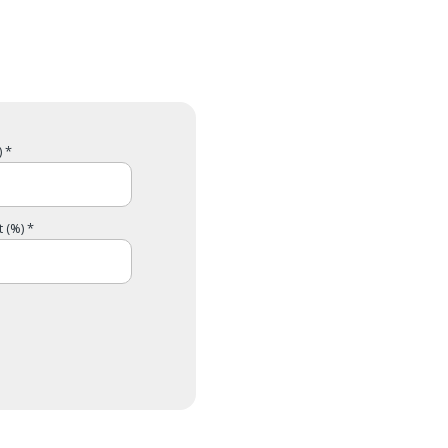
 *
 (%) *