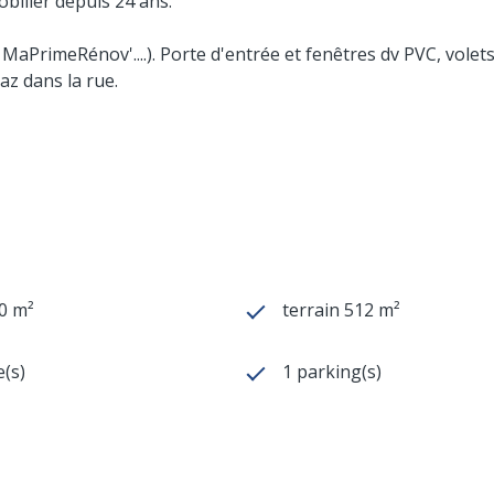
bilier depuis 24 ans.
aPrimeRénov'....). Porte d'entrée et fenêtres dv PVC, volet
az dans la rue.
0 m²
terrain 512 m²
(s)
1 parking(s)