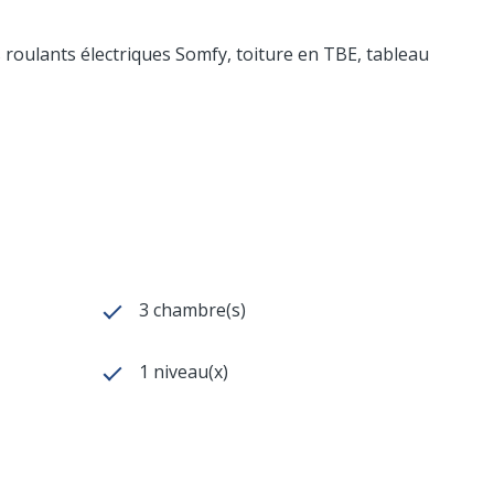
s roulants électriques Somfy, toiture en TBE, tableau
3 chambre(s)
1 niveau(x)