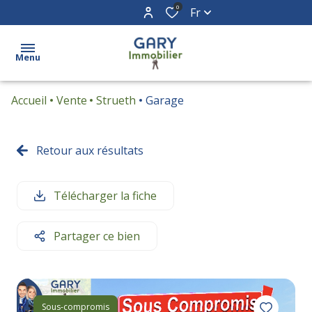
0
Fr
Menu
Accueil
Vente
Strueth
Garage
Acheter
Vendre
Retour aux résultats
Biens
Télécharger la fiche
vendus
Partager ce bien
Estimation
Contact
Sous-compromis