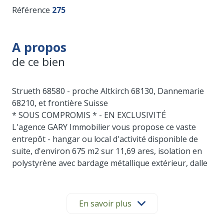
Référence
275
A propos
de ce bien
Strueth 68580 - proche Altkirch 68130, Dannemarie
68210, et frontière Suisse
* SOUS COMPROMIS * - EN EXCLUSIVITÉ
L'agence GARY Immobilier vous propose ce vaste
entrepôt - hangar ou local d'activité disponible de
suite, d'environ 675 m2 sur 11,69 ares, isolation en
polystyrène avec bardage métallique extérieur, dalle
en béton.
Hauteur total de 7m jusqu'à la pointe du bâtiement,
4,75 m jusqu'au dalles isloantes de plafond, 3 grand
En savoir plus
rideaux métaliques coulissants, point d'eau avec
compteur, cour pour stationnement à l'avant et à