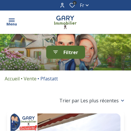
0
Fr
Menu
Acheter
Filtrer
Vendre
Biens
Accueil
Vente
Pfastatt
vendus
Estimation
Trier par Les plus récentes
Contact